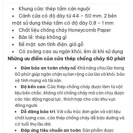
Khung cửa: thép tấm cán nguội
Cánh cửa có độ dày từ 44 – 50 mm. 2 bên
mặt sử dụng thép tấm có độ dày 0,8 – 1 mm
Chất liệu chống cháy Honeycomb Paper
Bản lề: thép không gỉ
Bề mặt: sơn tĩnh điện, giả gỗ
Có zoăng cao su ngăn khói, êm ái khi sử dụng
Những ưu điểm của cửa thép chống cháy 60 phút
Đảm bảo an toàn cháy nổ
: Khả năng chịu lửa trong
60 phút giúp ngăn chặn sự lan rộng của lửa và khói, bảo
vệ tính mạng và tài sản.
Độ bền cao
: Cửa thép chống cháy được làm từ vật
liệu bền chắc, không chỉ chống cháy mà còn chịu được
các tác động ngoại lực, thích hợp cho các khu vực
đông người.
Dễ dàng bảo trì
: Với cấu trúc đơn giản và vật liệu
chất lượng cao, cửa thép chống cháy dễ bảo dưỡng và
có tuổi thọ lâu dài.
Đáp ứng tiêu chuẩn an toàn
: Sản phẩm được