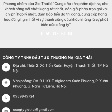
Phương châm của Gia Thái là “Cung cấp sản phẩm dịch vụ cho
khách hàng với chất lượng tốt nhất, các giải pháp trọn gói với
chi phí hợp lý nhất, đảm bảo tiến độ thi công, cung cấp hàng
hóa đúng hạn nhất vì sự thành công của khách hàng là sự phát
triển của công ty”.
CÔNG TY TNHH ĐẦU TƯ & THƯƠNG MẠI GIA THÁI
Địa chỉ: Thôn 2, Xã Tiến Xuân, Huyện Thạch Thất, TP. Hà
Nội
Văn phòng: OV19.11 KĐT Viglacera Xuân Phương, P. Xuân
Phương, Q. Nam Từ Liêm, Hà Nội.
0989949724
congtygiathai@gmail.com